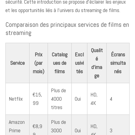
sécurité. Cette introduction se propose d’éclairer les enjeux
et les opportunités liés à l’univers du streaming de films.
Comparaison des principaux services de films en
streaming
Qualit
Prix
Catalog
Excl
Écrans
é
Service
(par
ues de
usivi
simulta
d’ima
mois)
films
tés
nés
ge
Plus de
€15,
HD,
Netflix
4000
Oui
4
99
4K
titres
Amazon
Plus de
€8,9
HD,
Prime
3000
Oui
3
9
4K