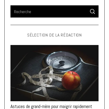
S
S
e
E
A
a
R
C
H
r
SÉLECTION DE LA RÉDACTION
c
h
f
o
r
:
Astuces de grand-mère pour maigrir rapidement