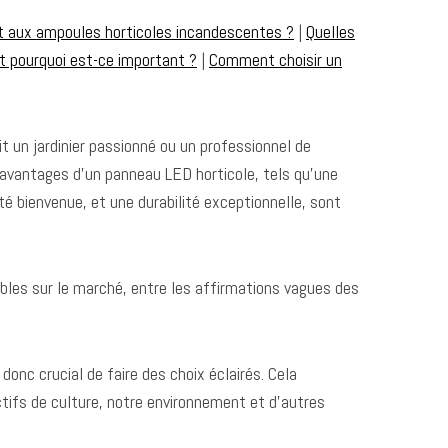
t aux ampoules horticoles incandescentes ?
|
Quelles
t pourquoi est-ce important ?
|
Comment choisir un
 un jardinier passionné ou un professionnel de
x avantages d’un panneau LED horticole, tels qu’une
é bienvenue, et une durabilité exceptionnelle, sont
ibles sur le marché, entre les affirmations vagues des
nc crucial de faire des choix éclairés. Cela
ctifs de culture, notre environnement et d’autres