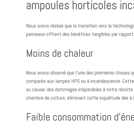
ampoules horticoles in
Nous avons réalisé que la transition vers la technolog
S
panneaux offrent des bénéfices tangibles par rappor
e
a
Moins de chaleur
r
c
h
f
Nous avons observé que l’une des premières choses q
o
comparés aux lampes HPS ou à incandescence. Cette fa
r
ou causer des dommages irréparables à notre récolte.
:
chambre de culture, éliminant cette inquiétude liée à 
Faible consommation d’éne