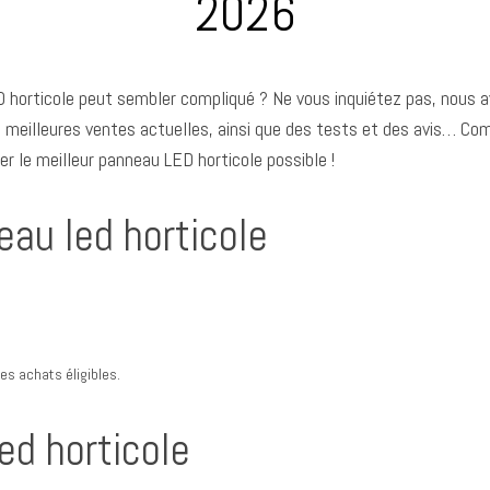
2026
D horticole peut sembler compliqué ? Ne vous inquiétez pas, nous 
s meilleures ventes actuelles, ainsi que des tests et des avis… 
r le meilleur panneau LED horticole possible !
eau led horticole
s achats éligibles.
ed horticole