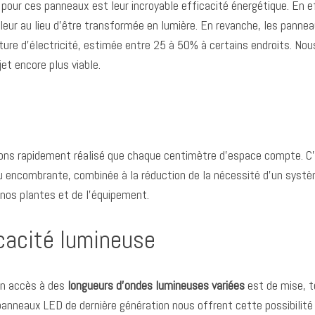
r pour ces panneaux est leur incroyable efficacité énergétique. E
ur au lieu d’être transformée en lumière. En revanche, les panne
cture d’électricité, estimée entre 25 à 50% à certains endroits. No
et encore plus viable.
 avons rapidement réalisé que chaque centimètre d’espace compte. C
u encombrante, combinée à la réduction de la nécessité d’un systè
 nos plantes et de l’équipement.
icacité lumineuse
un accès à des
longueurs d’ondes lumineuses variées
est de mise, t
anneaux LED de dernière génération nous offrent cette possibilité 