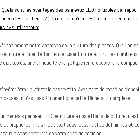
|
Quels sont les avantages des panneaux LED horticoles par rappor
panneau LED horticole ?
|
Qu’est-ce qu’une LED à spectre complet e
rs avis utilisateurs
itablement notre approche de la culture des plantes. Que l’on soit
imiser notre efficacité tout en réduisant notre effort. Les nombreu
e ajustables, une efficacité énergétique remarquable, une compacit
s’avérer être un véritable casse-tête. Avec tant de modèles dispon
rompeuses, il n’est pas étonnant que cette tâche soit complexe.
mauvais panneau LED peut nuire à nos efforts de culture, il est do
t propriétés, mais il est tout aussi essentiel de définir nos obje
ntaux à considérer lors de votre prise de décision.