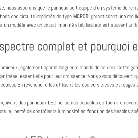
euse, nous assurons que le panneau soit équipé d’un système de ref
chons des circuits imprimés de type
MCPCB
, garantissant une meill
r un modèle avec un circuit imprimé stabilisateur est souvent un bo
spectre complet et pourquoi e
 lumineux, également appelé longueurs d’onde de couleur. Cette gam
synthèse, essentielle pour leur croissance. Nous avons découvert qu
 couleur. En revanche, elles utilisent les couleurs bleues et rouges
çoivent des panneaux LED horticoles capables de fournir un éventa
 la liberté de contrôler la luminosité en fonction des besoins spéc