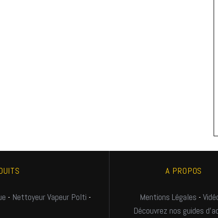
DUITS
A PROPOS
ue
-
Nettoyeur Vapeur Polti
-
Mentions Légales
-
Vidé
Découvrez nos guides d'a