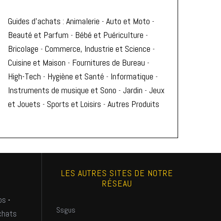
Guides d'achats
:
Animalerie
-
Auto et Moto
-
Beauté et Parfum
-
Bébé et Puériculture
-
Bricolage
-
Commerce, Industrie et Science
-
Cuisine et Maison
-
Fournitures de Bureau
-
High-Tech
-
Hygiène et Santé
-
Informatique
-
Instruments de musique et Sono
-
Jardin
-
Jeux
et Jouets
-
Sports et Loisirs
-
Autres Produits
LES AUTRES SITES DE NOTRE
RÉSEAU
os
-
Ssgus
chats