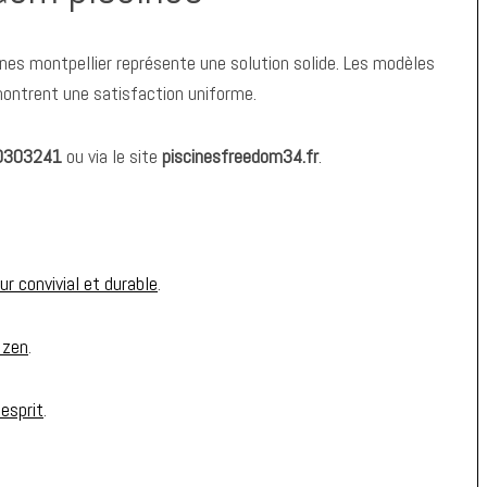
ines montpellier représente une solution solide. Les modèles
 montrent une satisfaction uniforme.
0303241
ou via le site
piscinesfreedom34.fr
.
r convivial et durable
.
 zen
.
’esprit
.