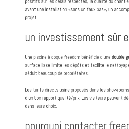
f
positifs sur les délais respectés, la qualité du chantie
o
avant une installation «sans un faux pas», un accomp
r
projet.
:
un investissement sûr et
Une piscine à coque freedom bénéficie d’une
double g
surface lisse limite les dépôts et facilite le nettoyag
séduit beaucoup de propriétaires.
Les tarifs directs usine proposés dans les showroom
d’un bon rapport qualité/prix. Les visiteurs peuvent d
dans leurs choix.
pourquoi contacter free