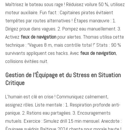
Maîtrisez le bateau sous rage ! Réduisez voilure 50 %, utilisez
moteur auxiliaire. Fun fact : Capitaines pirates évitaient
tempêtes par routes alternatives ! Étapes manœuvre : 1.
Dirigez proue dans vagues. 2. Pompez eau manuellement. 3.
Activez
feux de navigation
pour alertes. Thomas utilisa cette
technique : “Vagues 8 m, mais contrôle total !” Stats : 90 %
survivants appliquent ces hacks. Avec
feux de navigation
,
collisions évitées nuit.
Gestion de l’Équipage et du Stress en Situation
Critique
L’humain est clé en crise ! Communiquez calmement,
assignez rôles. Liste mentale : 1. Respiration profonde anti-
panique. 2. Rations eau partagées. 3. Encouragements
mutuels. Exercice : Simulez drill 15 min mensuel. Anecdote :
Équipage suédois Baltique 2024 chanta pour morale haute !