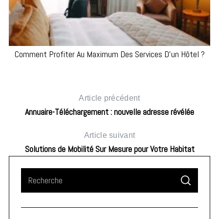
Comment Profiter Au Maximum Des Services D’un Hôtel ?
Article précédent
Annuaire-Téléchargement : nouvelle adresse révélée
Article suivant
Solutions de Mobilité Sur Mesure pour Votre Habitat
S
S
e
E
A
a
R
C
H
r