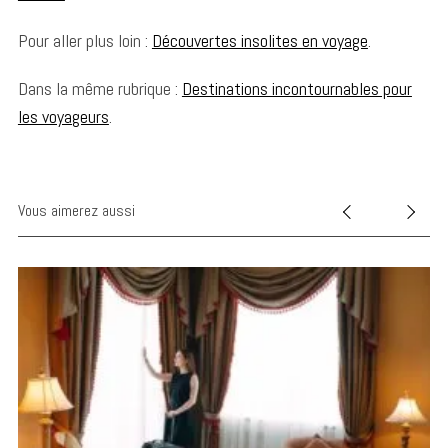
Pour aller plus loin :
Découvertes insolites en voyage
.
S
Dans la même rubrique :
Destinations incontournables pour
e
les voyageurs
.
a
r
c
h
Vous aimerez aussi
f
o
r
: