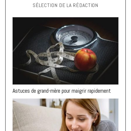
SÉLECTION DE LA RÉDACTION
c
h
f
o
r
:
Astuces de grand-mère pour maigrir rapidement