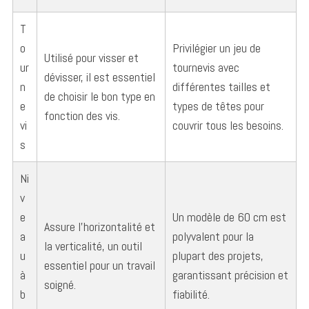
T
o
Privilégier un jeu de
Utilisé pour visser et
ur
tournevis avec
dévisser, il est essentiel
n
différentes tailles et
de choisir le bon type en
e
types de têtes pour
fonction des vis.
vi
couvrir tous les besoins.
s
Ni
v
e
Un modèle de 60 cm est
Assure l’horizontalité et
a
polyvalent pour la
la verticalité, un outil
u
plupart des projets,
essentiel pour un travail
à
garantissant précision et
soigné.
b
fiabilité.