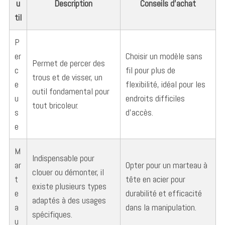
u
Description
Conseils d’achat
til
P
er
Choisir un modèle sans
Permet de percer des
c
fil pour plus de
trous et de visser, un
e
flexibilité, idéal pour les
outil fondamental pour
u
endroits difficiles
tout bricoleur.
s
d’accès.
e
M
Indispensable pour
ar
Opter pour un marteau à
clouer ou démonter, il
t
tête en acier pour
existe plusieurs types
e
durabilité et efficacité
adaptés à des usages
a
dans la manipulation.
spécifiques.
u