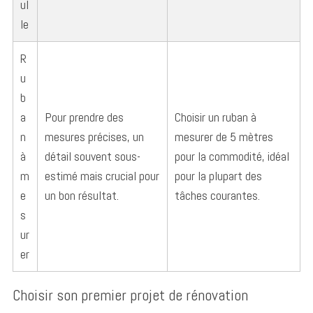
ul
le
R
u
b
a
Pour prendre des
Choisir un ruban à
n
mesures précises, un
mesurer de 5 mètres
à
détail souvent sous-
pour la commodité, idéal
m
estimé mais crucial pour
pour la plupart des
e
un bon résultat.
tâches courantes.
s
ur
er
Choisir son premier projet de rénovation