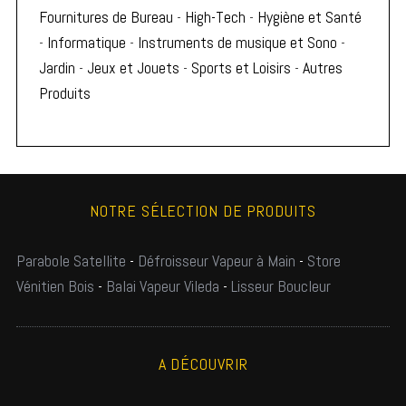
Fournitures de Bureau
-
High-Tech
-
Hygiène et Santé
-
Informatique
-
Instruments de musique et Sono
-
Jardin
-
Jeux et Jouets
-
Sports et Loisirs
-
Autres
Produits
NOTRE SÉLECTION DE PRODUITS
Parabole Satellite
-
Défroisseur Vapeur à Main
-
Store
Vénitien Bois
-
Balai Vapeur Vileda
-
Lisseur Boucleur
A DÉCOUVRIR