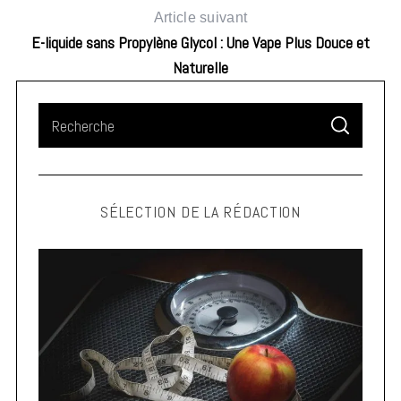
Article suivant
E-liquide sans Propylène Glycol : Une Vape Plus Douce et
Naturelle
S
S
e
E
A
a
R
C
H
r
SÉLECTION DE LA RÉDACTION
c
h
f
o
r
: