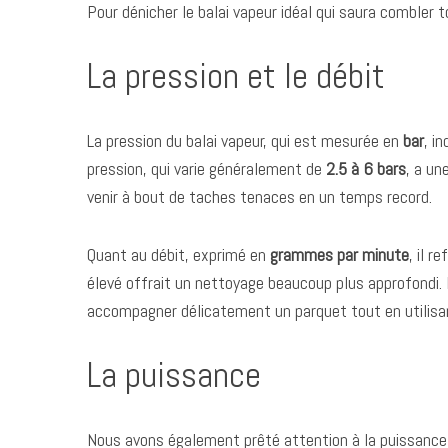
Pour dénicher le balai vapeur idéal qui saura combler
La pression et le débit
S
e
La pression du balai vapeur, qui est mesurée en
bar
, i
a
pression, qui varie généralement de
2.5 à 6 bars
, a un
r
c
venir à bout de taches tenaces en un temps record.
h
f
Quant au débit, exprimé en
grammes par minute
, il 
o
r
élevé offrait un nettoyage beaucoup plus approfondi. 
:
accompagner délicatement un parquet tout en utilisan
La puissance
Nous avons également prêté attention à la puissanc