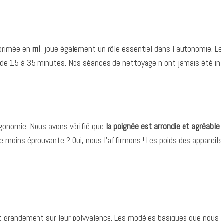
xprimée en
ml
, joue également un rôle essentiel dans l’autonomie. L
e 15 à 35 minutes. Nos séances de nettoyage n’ont jamais été inte
ergonomie. Nous avons vérifié que
la poignée est arrondie et agréable
ge moins éprouvante ? Oui, nous l’affirmons ! Les poids des appareil
ent grandement sur leur polyvalence. Les modèles basiques que nou