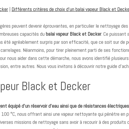
ecker
|
Différents critères de choix d’un balai vapeur Black et Deck
res peuvent devenir éprouvantes, en particulier le nettoyage des 
nombreuses capacités du
balai vapeur Black et Decker
. Ce puissant 
ons été agréablement surpris par son efficacité, que ce soit sur de
relages. Néanmoins, pour tirer pleinement parti de ses fonctionnal
ur nous aider dans cette démarche, nous avons identifié plusieurs 
ssion, entre autres. Nous vous invitons à découvrir notre guide d’acha
apeur Black et Decker
gent équipé d’un réservoir d’eau ainsi que de résistances électriques
 100 °C, nous offrant ainsi une vapeur nettoyante qui pénètre en pr
verses missions de nettoyage sans avoir à recourir à des produits 