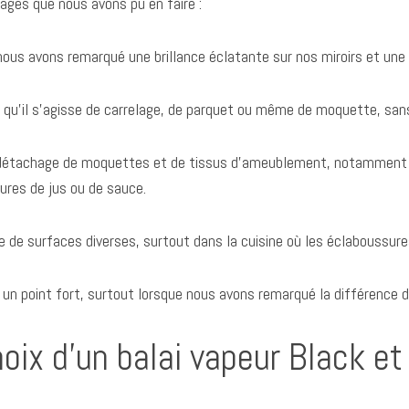
sages que nous avons pu en faire :
 nous avons remarqué une brillance éclatante sur nos miroirs et une
 qu’il s’agisse de carrelage, de parquet ou même de moquette, sans 
e détachage de moquettes et de tissus d’ameublement, notamment a
sures de jus ou de sauce.
ge de surfaces diverses, surtout dans la cuisine où les éclaboussur
tre un point fort, surtout lorsque nous avons remarqué la différenc
hoix d’un balai vapeur Black e