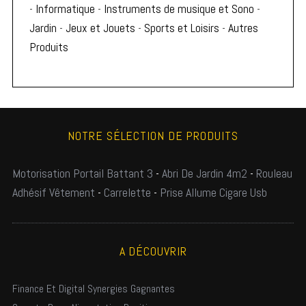
-
Informatique
-
Instruments de musique et Sono
-
Jardin
-
Jeux et Jouets
-
Sports et Loisirs
-
Autres
Produits
NOTRE SÉLECTION DE PRODUITS
Motorisation Portail Battant 3
-
Abri De Jardin 4m2
-
Rouleau
Adhésif Vêtement
-
Carrelette
-
Prise Allume Cigare Usb
A DÉCOUVRIR
Finance Et Digital Synergies Gagnantes