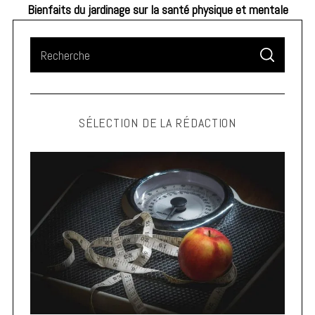
Bienfaits du jardinage sur la santé physique et mentale
S
S
e
E
A
a
R
C
H
r
SÉLECTION DE LA RÉDACTION
c
h
f
o
r
: