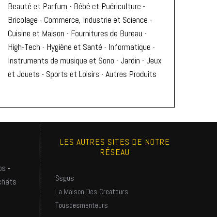
Beauté et Parfum
-
Bébé et Puériculture
-
Bricolage
-
Commerce, Industrie et Science
-
Cuisine et Maison
-
Fournitures de Bureau
-
High-Tech
-
Hygiène et Santé
-
Informatique
-
Instruments de musique et Sono
-
Jardin
-
Jeux
et Jouets
-
Sports et Loisirs
-
Autres Produits
LES AUTRES SITES DE NOTRE
RÉSEAU
os
-
Ssgus
chats
La Maison Des Createurs
Tousdesmenteurs