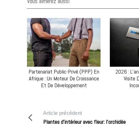
Vous aimerez aussi
Partenariat Public-Privé (PPP) En
2026 : L’a
Afrique : Un Moteur De Croissance
Visite 
Et De Développement
Inco
S
e
a
r
Article précédent
c
Plantes d’intérieur avec fleur: l’orchidée
h
f
o