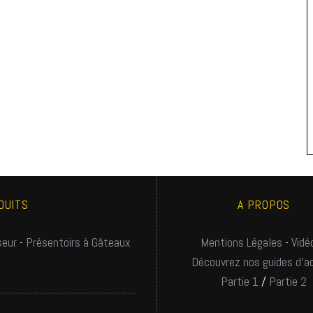
DUITS
A PROPOS
eur
-
Présentoirs à Gâteaux
Mentions Légales
-
Vidé
Découvrez nos guides d'a
Partie 1
/
Partie 2