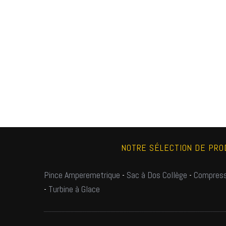
NOTRE SÉLECTION DE PRO
Pince Amperemetrique
-
Sac à Dos Collège
-
Compress
-
Turbine à Glace