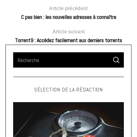
Article précédent
C pas bien : les nouvelles adresses à connaître
Article suivant
Torrent9 : Accédez facilement aux derniers torrents
S
S
e
E
A
a
R
C
H
r
SÉLECTION DE LA RÉDACTION
c
h
f
o
r
: