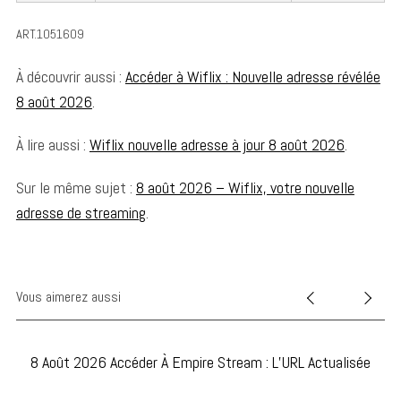
S
e
ART.1051609
a
r
À découvrir aussi :
Accéder à Wiflix : Nouvelle adresse révélée
c
8 août 2026
.
h
f
À lire aussi :
Wiflix nouvelle adresse à jour 8 août 2026
.
o
r
:
Sur le même sujet :
8 août 2026 – Wiflix, votre nouvelle
adresse de streaming
.
Vous aimerez aussi
8 Août 2026 Accéder À Empire Stream : L’URL Actualisée