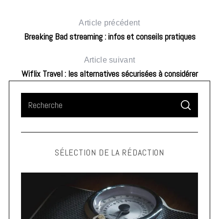
Article précédent
Breaking Bad streaming : infos et conseils pratiques
Article suivant
Wiflix Travel : les alternatives sécurisées à considérer
S
S
e
ic
E
A
a
R
C
H
r
SÉLECTION DE LA RÉDACTION
c
h
f
o
r