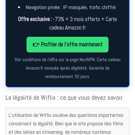
Navigation privée : IP masquée, trafic chiffré
Offre exclusive :
-73% + 3 mois offerts + Carte
cadeau Amazon.fr
👉 Profiter de l’offre maintenant
Voir conditions de l’offre sur la page NordVPN. Carte cadeau
Amazon.fr envoyée après éligibilité. Garantie de
remboursement 30 jours.
La légalité de Wiflix : ce que vous devez savoir
L’utilisation de Wiflix soulève des questions importantes
concernant la légalité. Bien que le site propose des films
et des séries en streaming, de nombreux contenus