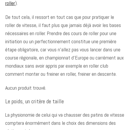
roller
).
De tout cela, il ressort en tout cas que pour pratiquer le
roller de vitesse, il faut plus que jamais déjà avoir les bases
nécessaires en roller. Prendre des cours de roller pour une
initiation ou un perfectionnement constitue une première
S
étape obligatoire, car vous n’allez pas vous lancer dans une
e
course régionale, en championnat d’Europe ou carrément aux
a
mondiaux sans avoir appris par exemple en roller club
r
c
comment monter ou freiner en roller, freiner en descente.
h
f
Aucun produit trouvé.
o
r
Le poids, un critère de taille
:
La physionomie de celui qui va chausser des patins de vitesse
comptera énormément dans le choix des dimensions des