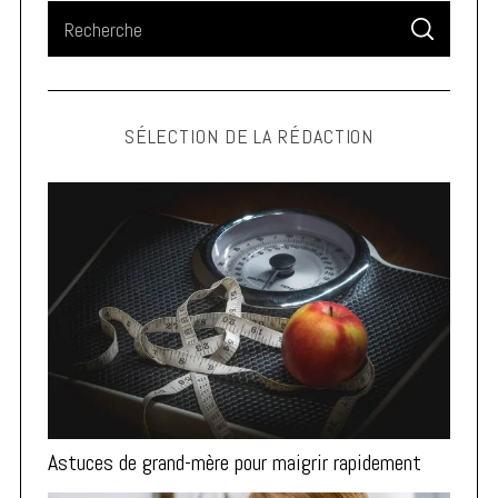
S
S
e
E
A
a
R
C
H
r
SÉLECTION DE LA RÉDACTION
c
h
f
o
r
:
Astuces de grand-mère pour maigrir rapidement