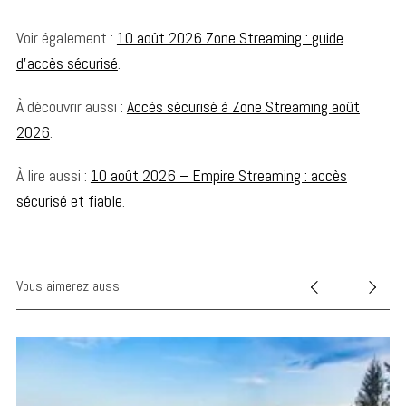
Voir également :
10 août 2026 Zone Streaming : guide
d’accès sécurisé
.
S
À découvrir aussi :
Accès sécurisé à Zone Streaming août
e
2026
.
a
r
À lire aussi :
10 août 2026 – Empire Streaming : accès
c
h
sécurisé et fiable
.
f
o
r
:
Vous aimerez aussi