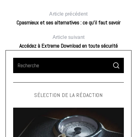
Article précédent
Cpasmieux et ses alternatives : ce qu’il faut savoir
Article suivant
Accédez à Extreme Download en toute sécurité
S
S
e
E
A
a
R
C
H
r
SÉLECTION DE LA RÉDACTION
c
h
f
o
r